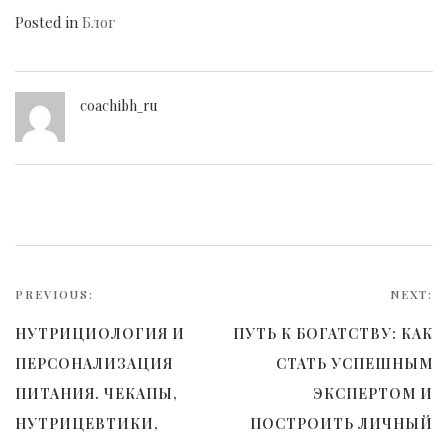
Posted in
Блог
coachibh_ru
Навигация
по
PREVIOUS:
NEXT:
записям
НУТРИЦИОЛОГИЯ И
ПУТЬ К БОГАТСТВУ: КАК
ПЕРСОНАЛИЗАЦИЯ
СТАТЬ УСПЕШНЫМ
ПИТАНИЯ. ЧЕКАПЫ,
ЭКСПЕРТОМ И
НУТРИЦЕВТИКИ,
ПОСТРОИТЬ ЛИЧНЫЙ