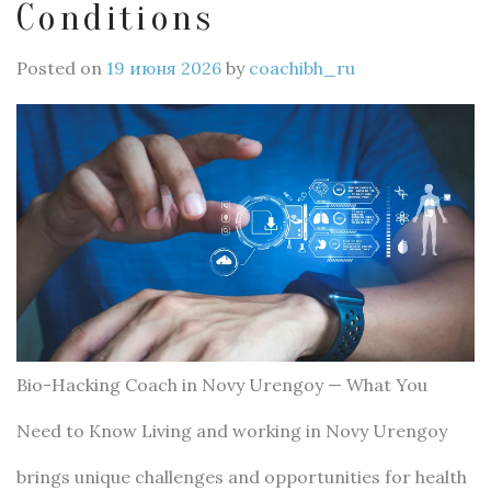
Conditions
Posted on
19 июня 2026
by
coachibh_ru
Bio-Hacking Coach in Novy Urengoy — What You
Need to Know Living and working in Novy Urengoy
brings unique challenges and opportunities for health