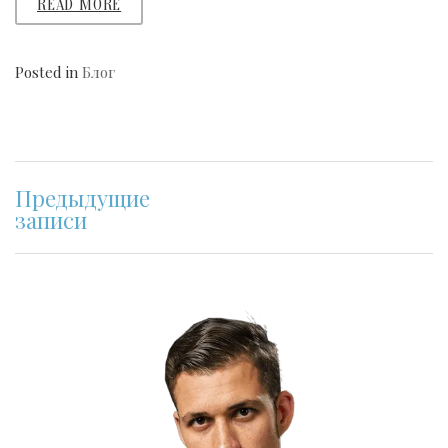
READ MORE
Posted in
Блог
Навигация
Предыдущие
по
записи
записям