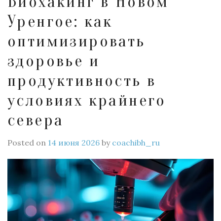
Биохакинг в Новом
Уренгое: как
оптимизировать
здоровье и
продуктивность в
условиях крайнего
севера
Posted on
14 июня 2026
by
coachibh_ru