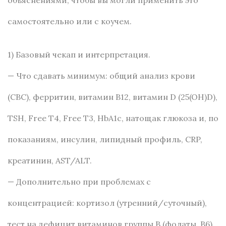
самостоятельно или с коучем.
1) Базовый чекап и интерпретация.
— Что сдавать минимум: общий анализ крови
(CBC), ферритин, витамин B12, витамин D (25(OH)D),
TSH, Free T4, Free T3, HbA1c, натощак глюкоза и, по
показаниям, инсулин, липидный профиль, CRP,
креатинин, AST/ALT.
— Дополнительно при проблемах с
концентрацией: кортизол (утренний/суточный),
тест на дефицит витаминов группы B (фолаты, B6),