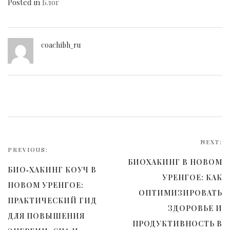
Posted in
Блог
coachibh_ru
Навигация
по
NEXT:
PREVIOUS:
записям
БИОХАКИНГ В НОВОМ
БИО‑ХАКИНГ КОУЧ В
УРЕНГОЕ: КАК
НОВОМ УРЕНГОЕ:
ОПТИМИЗИРОВАТЬ
ПРАКТИЧЕСКИЙ ГИД
ЗДОРОВЬЕ И
ДЛЯ ПОВЫШЕНИЯ
ПРОДУКТИВНОСТЬ В